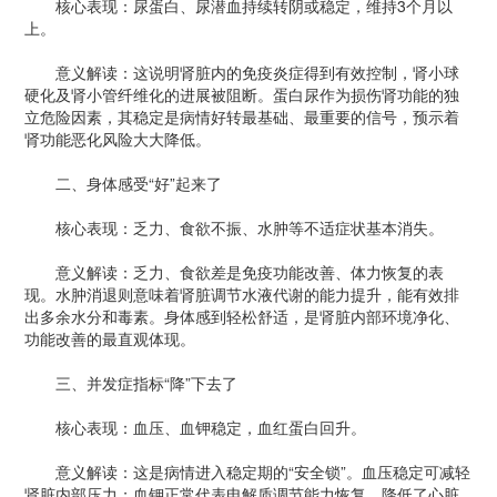
核心表现：尿蛋白、尿潜血持续转阴或稳定，维持3个月以
上。
意义解读：这说明肾脏内的免疫炎症得到有效控制，肾小球
硬化及肾小管纤维化的进展被阻断。蛋白尿作为损伤肾功能的独
立危险因素，其稳定是病情好转最基础、最重要的信号，预示着
肾功能恶化风险大大降低。
二、身体感受“好”起来了
核心表现：乏力、食欲不振、水肿等不适症状基本消失。
意义解读：乏力、食欲差是免疫功能改善、体力恢复的表
现。水肿消退则意味着肾脏调节水液代谢的能力提升，能有效排
出多余水分和毒素。身体感到轻松舒适，是肾脏内部环境净化、
功能改善的最直观体现。
三、并发症指标“降”下去了
核心表现：血压、血钾稳定，血红蛋白回升。
意义解读：这是病情进入稳定期的“安全锁”。血压稳定可减轻
肾脏内部压力；血钾正常代表电解质调节能力恢复，降低了心脏