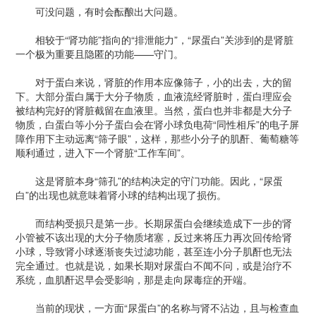
可没问题，有时会酝酿出大问题。
相较于“肾功能”指向的“排泄能力”，“尿蛋白”关涉到的是肾脏
一个极为重要且隐匿的功能——守门。
对于蛋白来说，肾脏的作用本应像筛子，小的出去，大的留
下。大部分蛋白属于大分子物质，血液流经肾脏时，蛋白理应会
被结构完好的肾脏截留在血液里。当然，蛋白也并非都是大分子
物质，白蛋白等小分子蛋白会在肾小球负电荷“同性相斥”的电子屏
障作用下主动远离“筛子眼”，这样，那些小分子的肌酐、葡萄糖等
顺利通过，进入下一个肾脏“工作车间”。
这是肾脏本身“筛孔”的结构决定的守门功能。因此，“尿蛋
白”的出现也就意味着肾小球的结构出现了损伤。
而结构受损只是第一步。长期尿蛋白会继续造成下一步的肾
小管被不该出现的大分子物质堵塞，反过来将压力再次回传给肾
小球，导致肾小球逐渐丧失过滤功能，甚至连小分子肌酐也无法
完全通过。也就是说，如果长期对尿蛋白不闻不问，或是治疗不
系统，血肌酐迟早会受影响，那是走向尿毒症的开端。
当前的现状，一方面“尿蛋白”的名称与肾不沾边，且与检查血